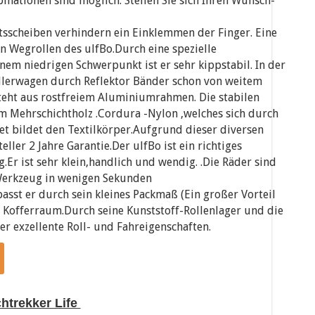
nationen sind möglich. Stellen Sie sich Ihren Wunsch-
itsscheiben verhindern ein Einklemmen der Finger. Eine
n Wegrollen des ulfBo.Durch eine spezielle
em niedrigen Schwerpunkt ist er sehr kippstabil. In der
ollerwagen durch Reflektor Bänder schon von weitem
eht aus rostfreiem Aluminiumrahmen. Die stabilen
m Mehrschichtholz .Cordura -Nylon ,welches sich durch
net bildet den Textilkörper.Aufgrund dieser diversen
ller 2 Jahre Garantie.Der ulfBo ist ein richtiges
g.Er ist sehr klein,handlich und wendig. .Die Räder sind
Werkzeug in wenigen Sekunden
st er durch sein kleines Packmaß (Ein großer Vorteil
 Kofferraum.Durch seine Kunststoff-Rollenlager und die
er exzellente Roll- und Fahreigenschaften.
chtrekker Life