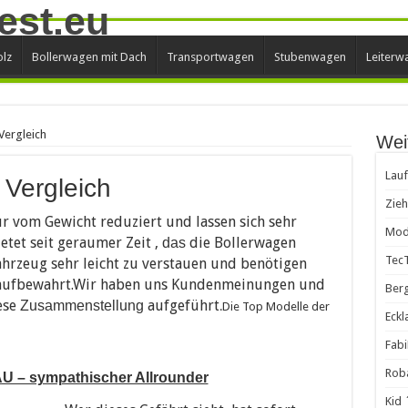
lz
Bollerwagen mit Dach
Transportwagen
Stubenwagen
Leiterw
Vergleich
Wei
Lauf
 Vergleich
Zie
r vom Gewicht reduziert und lassen sich sehr
Mode
ietet seit geraumer Zeit ,
die Bollerwagen
das
Tec
Fahrzeug sehr leicht zu verstauen und benötigen
 aufbewahrt.Wir haben uns Kundenmeinungen und
Ber
ese
aufgeführt
Zusammenstellung
.Die Top Modelle der
Eckl
Fab
Rob
U – sympathischer Allrounder
Kid 