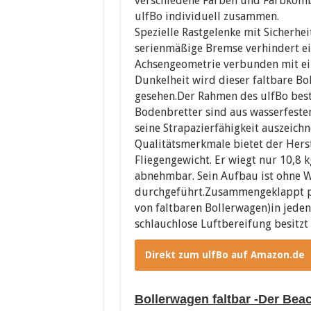
verschiedene Farben und Farbkombi
ulfBo individuell zusammen.
Spezielle Rastgelenke mit Sicherhe
serienmäßige Bremse verhindert ei
Achsengeometrie verbunden mit ein
Dunkelheit wird dieser faltbare B
gesehen.Der Rahmen des ulfBo best
Bodenbretter sind aus wasserfeste
seine Strapazierfähigkeit auszeich
Qualitätsmerkmale bietet der Herste
Fliegengewicht. Er wiegt nur 10,8 k
abnehmbar. Sein Aufbau ist ohne 
durchgeführt.Zusammengeklappt pas
von faltbaren Bollerwagen)in jeden
schlauchlose Luftbereifung besitzt 
Direkt zum ulfBo auf Amazon.de
Bollerwagen faltbar -Der Bea