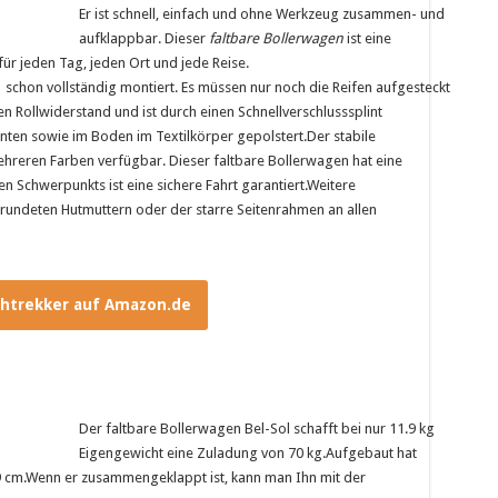
Er ist schnell, einfach und ohne Werkzeug zusammen- und
aufklappbar. Dieser
faltbare Bollerwagen
ist eine
für jeden Tag, jeden Ort und jede Reise.
 schon vollständig montiert. Es müssen nur noch die Reifen aufgesteckt
n Rollwiderstand und ist durch einen Schnellverschlusssplint
hinten sowie im Boden im Textilkörper gepolstert.Der stabile
ehreren Farben verfügbar. Dieser faltbare Bollerwagen hat eine
 Schwerpunkts ist eine sichere Fahrt garantiert.Weitere
erundeten Hutmuttern oder der starre Seitenrahmen an allen
chtrekker auf Amazon.de
Der faltbare Bollerwagen Bel-Sol schafft bei nur 11.9 kg
Eigengewicht eine Zuladung von 70 kg.Aufgebaut hat
9 cm.Wenn er zusammengeklappt ist, kann man Ihn mit der