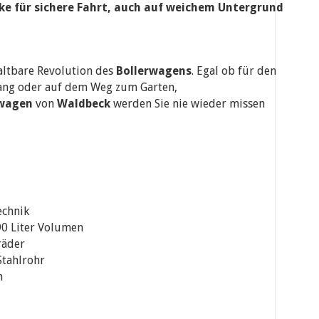
cke für sichere Fahrt, auch auf weichem Untergrund
altbare Revolution des
Bollerwagens
. Egal ob für den
gang oder auf dem Weg zum Garten,
wagen
von
Waldbeck
werden Sie nie wieder missen
echnik
90 Liter Volumen
räder
Stahlrohr
n