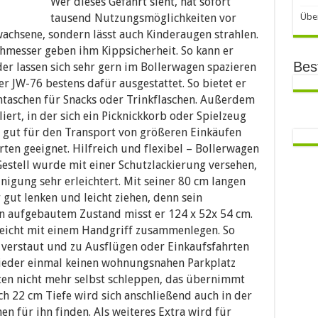
Wer dieses Gefährt sieht, hat sofort
tausend Nutzungsmöglichkeiten vor
Über
wachsene, sondern lässt auch Kinderaugen strahlen.
messer geben ihm Kippsicherheit. So kann er
Bes
er lassen sich sehr gern im Bollerwagen spazieren
er JW-76 bestens dafür ausgestattet. So bietet er
ntaschen für Snacks oder Trinkflaschen. Außerdem
iert, in der sich ein Picknickkorb oder Spielzeug
so gut für den Transport von größeren Einkäufen
ten geeignet. Hilfreich und flexibel – Bollerwagen
estell wurde mit einer Schutzlackierung versehen,
inigung sehr erleichtert. Mit seiner 80 cm langen
 gut lenken und leicht ziehen, denn sein
In aufgebautem Zustand misst er 124 x 52x 54 cm.
rleicht mit einem Handgriff zusammenlegen. So
verstaut und zu Ausflügen oder Einkaufsfahrten
eder einmal keinen wohnungsnahen Parkplatz
sten nicht mehr selbst schleppen, das übernimmt
h 22 cm Tiefe wird sich anschließend auch in der
n für ihn finden. Als weiteres Extra wird für