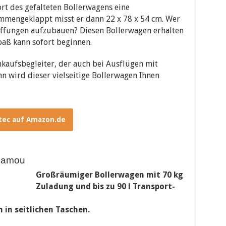
t des gefalteten Bollerwagens eine
ammengeklappt misst er dann 22 x 78 x 54 cm. Wer
affungen aufzubauen? Diesen Bollerwagen erhalten
paß kann sofort beginnen.
nkaufsbegleiter, der auch bei Ausflügen mit
n wird dieser vielseitige Bollerwagen Ihnen
tec auf Amazon.de
Camou
Großräumiger Bollerwagen mit 70 kg
Zuladung und bis zu 90 l Transport-
 in seitlichen Taschen.