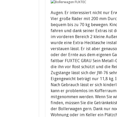
Augen. Er interessiert nicht nur Er
Vier große Räder mit 200 mm Durch
bequem bis zu 70 kg bewegen. Kind
fahren und dank seiner Extras ist d
im vorderen Bereich 2 kleine Auße
wurde eine Extra-Hecktasche install
verstauen lässt. Er ist aber genau
oder der Ernte aus dem eigenen Gar
faltbar FUXTEC GRAU Sein Metall-G
die ihn vor Rost schützt und die Re
Zugstange lässt sich der JW-76 sehr
Eigengewicht beträgt nur 11,8 kg. 
Nach Gebrauch lässt er sich kinde
kann er problemlos im Kofferraum 
mitgenommen werden. Wenn Sie wi
finden, müssen Sie die Getränkeki
der Bollerwagen gern. Dank nur noc
Wohnung oder im Keller ein Plätzche