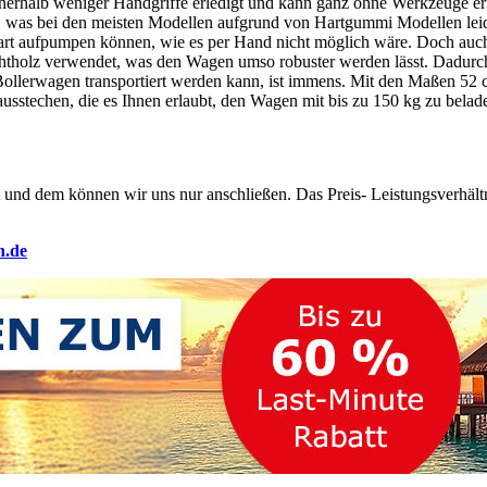
nerhalb weniger Handgriffe erledigt und kann ganz ohne Werkzeuge erf
, was bei den meisten Modellen aufgrund von Hartgummi Modellen leider
lhart aufpumpen können, wie es per Hand nicht möglich wäre. Doch auc
chtholz verwendet, was den Wagen umso robuster werden lässt. Dadurc
ollerwagen transportiert werden kann, ist immens. Mit den Maßen 52 c
ausstechen, die es Ihnen erlaubt, den Wagen mit bis zu 150 kg zu bel
 und dem können wir uns nur anschließen. Das Preis- Leistungsverhält
n.de