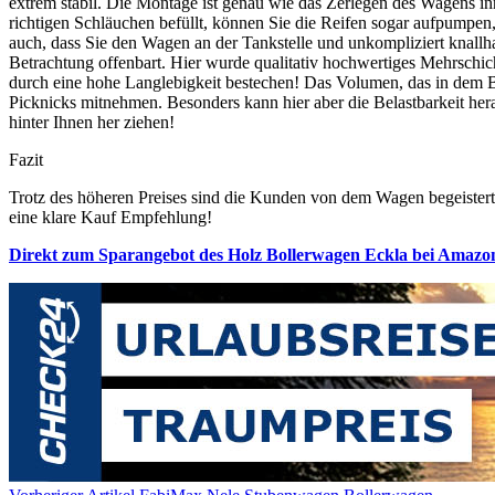
extrem stabil. Die Montage ist genau wie das Zerlegen des Wagens in
richtigen Schläuchen befüllt, können Sie die Reifen sogar aufpumpen
auch, dass Sie den Wagen an der Tankstelle und unkompliziert knal
Betrachtung offenbart. Hier wurde qualitativ hochwertiges Mehrschi
durch eine hohe Langlebigkeit bestechen! Das Volumen, das in dem B
Picknicks mitnehmen. Besonders kann hier aber die Belastbarkeit her
hinter Ihnen her ziehen!
Fazit
Trotz des höheren Preises sind die Kunden von dem Wagen begeistert
eine klare Kauf Empfehlung!
Direkt zum Sparangebot des Holz Bollerwagen Eckla bei Amazo